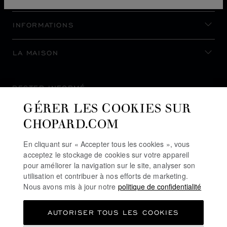
INFORMATIONS
LA MAISON
RESTER INFORMÉ
GÉRER LES COOKIES SUR
CHOPARD.COM
En cliquant sur « Accepter tous les cookies », vous
S’INSCRIRE À LA NEWSLETTER
acceptez le stockage de cookies sur votre appareil
pour améliorer la navigation sur le site, analyser son
utilisation et contribuer à nos efforts de marketing.
Nous avons mis à jour notre
politique de confidentialité
POLITIQUE DE CONFIDENTIALITÉ
AUTORISER TOUS LES COOKIES
POLITIQUE DES COOKIES