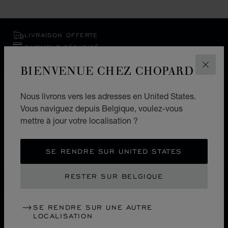
LIVRAISON OFFERTE
PAIEMENT SÉCURISÉ
RETOURS & ÉCHANGES
BIENVENUE CHEZ CHOPARD
FERM
ACCUEIL
LOCALISER UNE BOUTIQUE
Nous livrons vers les adresses en United States.
Vous naviguez depuis Belgique, voulez-vous
TOUTES LES BOUTIQUES
mettre à jour votre localisation ?
AMÉRIQUE LATINE ET CARAÏBES
CURAÇAO
OTROBANDA
SE RENDRE SUR UNITED STATES
RESTER SUR BELGIQUE
BELGIQUE
LOCALISATION (CHANGER DE PAYS)
CHANGER DE PAYS
SE RENDRE SUR UNE AUTRE
LOCALISATION
NOUS CONTACTER