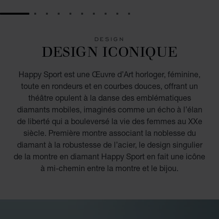
GO TO SLIDE 1
GO TO SLIDE 2
GO TO SLIDE 3
GO TO SLIDE 4
GO TO SLIDE 5
GO TO SLIDE 6
GO TO SLIDE 7
GO TO SLIDE 8
GO TO SLIDE 9
GO TO SLIDE 10
DESIGN
DESIGN ICONIQUE
Happy Sport est une Œuvre d’Art horloger, féminine,
toute en rondeurs et en courbes douces, offrant un
théâtre opulent à la danse des emblématiques
diamants mobiles, imaginés comme un écho à l’élan
de liberté qui a bouleversé la vie des femmes au XXe
siècle. Première montre associant la noblesse du
diamant à la robustesse de l’acier, le design singulier
de la montre en diamant Happy Sport en fait une icône
à mi-chemin entre la montre et le bijou.