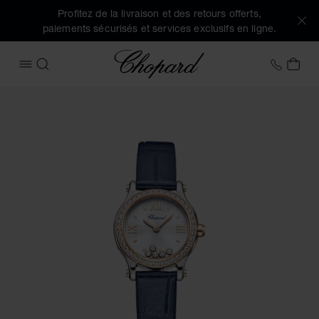
Profitez de la livraison et des retours offerts,
paiements sécurisés et services exclusifs en ligne.
Chopard
+32 2
MON
OUVRIR LE MENU
RECHERCHER
Images du produit Happy Sport (activez les boutons pour ou