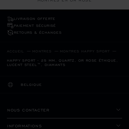
MONTRES EN OR ROSE
LIVRAISON OFFERTE
PAIEMENT SÉCURISÉ
RETOURS & ÉCHANGES
ACCUEIL
MONTRES
MONTRES HAPPY SPORT
HAPPY SPORT - 25 MM, QUARTZ, OR ROSE ÉTHIQUE,
LUCENT STEEL™, DIAMANTS
BELGIQUE
LOCALISATION (CHANGER DE PAYS)
CHANGER DE PAYS
NOUS CONTACTER
INFORMATIONS