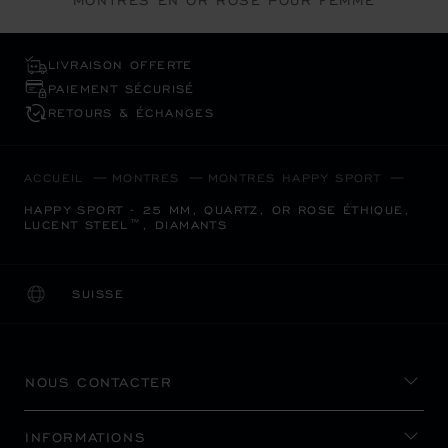
MONTRES EN OR ROSE POUR FEMME
LIVRAISON OFFERTE
PAIEMENT SÉCURISÉ
RETOURS & ÉCHANGES
ACCUEIL
MONTRES
MONTRES HAPPY SPORT
HAPPY SPORT - 25 MM, QUARTZ, OR ROSE ÉTHIQUE,
LUCENT STEEL™, DIAMANTS
SUISSE
LOCALISATION (CHANGER DE PAYS)
CHANGER DE PAYS
NOUS CONTACTER
INFORMATIONS