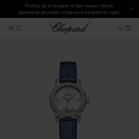
Profitez de la livraison et des retours offerts,
paiements sécurisés et services exclusifs en ligne.
Chopard
+41 2
MON
OUVRIR LE MENU
RECHERCHER
Images du produit Happy Sport (activez les boutons pour ou