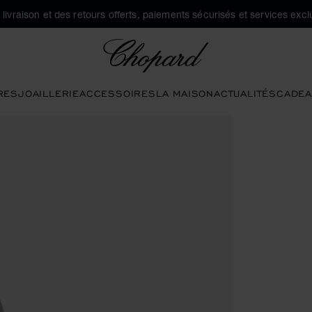
a livraison et des retours offerts, paiements sécurisés et services exclu
Chopard
RES
JOAILLERIE
ACCESSOIRES
LA MAISON
ACTUALITÉS
CADEA
utons pour ouvrir la galerie)