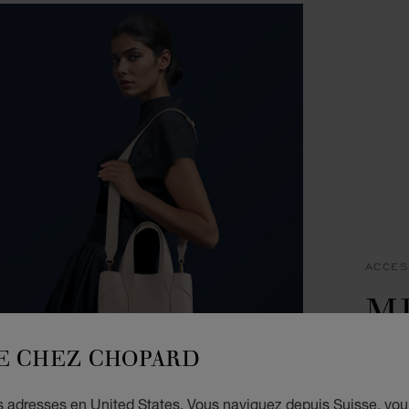
ACCES
MI
D
E CHEZ CHOPARD
CUIR 
es adresses en United States. Vous naviguez depuis Suisse, vou