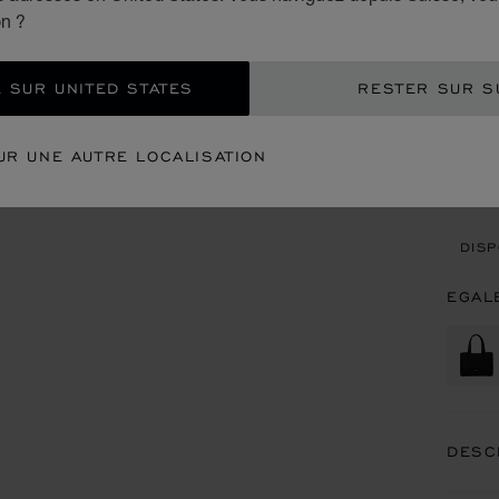
CHF
on ?
AJO
 SUR UNITED STATES
RESTER SUR S
CON
UR UNE AUTRE LOCALISATION
REN
DISP
EGAL
DESC