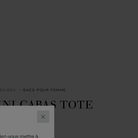
SOIRES
SACS POUR FEMME
NI CABAS TOTE
IAMOND
FERMER
DE VEAU GRAINÉ GRÈGE
lez-vous mettre à