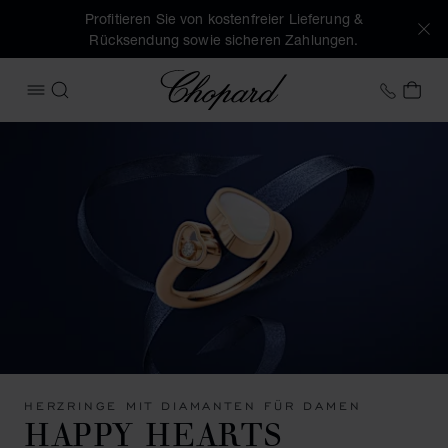
Profitieren Sie von kostenfreier Lieferung &
Rücksendung sowie sicheren Zahlungen.
Chopard
+49 7
MEI
MENÜ ÖFFNEN
SUCHEN
HERZRINGE MIT DIAMANTEN FÜR DAMEN
HAPPY HEARTS