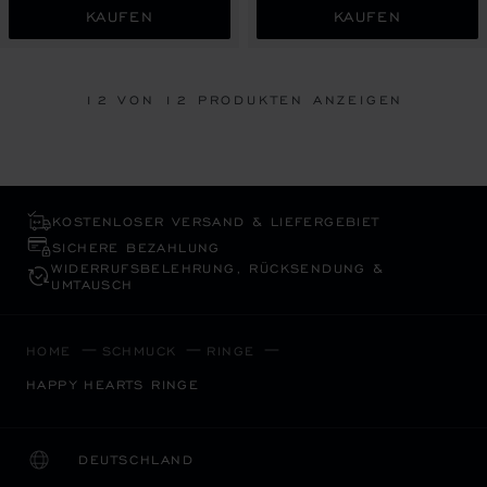
KAUFEN
KAUFEN
12
VON 12 PRODUKTEN ANZEIGEN
KOSTENLOSER VERSAND & LIEFERGEBIET
SICHERE BEZAHLUNG
WIDERRUFS­BELEHRUNG, RÜCKSENDUNG &
UMTAUSCH
HOME
SCHMUCK
RINGE
HAPPY HEARTS RINGE
DEUTSCHLAND
LOKALISIERUNG (LAND ÄNDERN)
LAND ÄNDERN