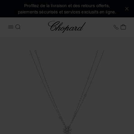
Profitez de la livraison et des retours offerts,
paiements sécurisés et services exclusifs en ligne.
Chopard
+41 2
MON
OUVRIR LE MENU
RECHERCHER
Images du produit L'Heure du Diamant (activez les boutons 