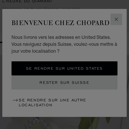
L'HEURE DU DIAMANT
PENDENTIF, OR BLANC ÉTHIQUE, DIAMANTS
CHF 30,100
BIENVENUE CHEZ CHOPARD
FERM
APPELEZ-NOUS
Nous livrons vers les adresses en United States.
Vous naviguez depuis Suisse, voulez-vous mettre à
GO TO SLIDE 1
GO TO SLIDE 2
GO TO SLIDE 3
GO TO SLIDE 4
GO TO SLIDE 5
GO TO SLIDE 6
GO TO SLIDE 7
GO TO SLIDE 8
jour votre localisation ?
SE RENDRE SUR UNITED STATES
RESTER SUR SUISSE
SE RENDRE SUR UNE AUTRE
LOCALISATION