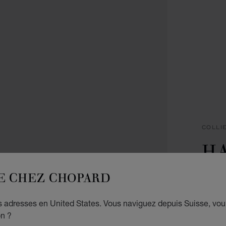
COLLI
H
I
E CHEZ CHOPARD
PENDE
es adresses en United States. Vous naviguez depuis Suisse, vou
CHF
on ?