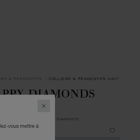
ERS & PENDENTIFS
COLLIERS & PENDENTIFS HAPPY DIAM
APPY DIAMONDS
CONS
FERMER
NTIF, OR ROSE ÉTHIQUE, DIAMANTS
lez-vous mettre à
 9,450