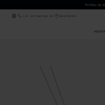
Profitez de l
+41 22 595 64 20
BOUTIQUES
LOCALISATION (CHANGER DE PAYS)
MONT
Images du produit Happy Diamonds Icons (activez les bouto