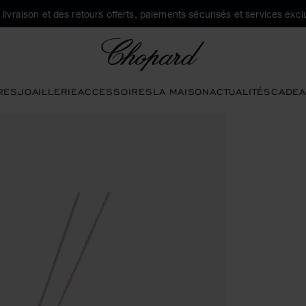
a livraison et des retours offerts, paiements sécurisés et services exclu
Chopard
RES
JOAILLERIE
ACCESSOIRES
LA MAISON
ACTUALITÉS
CADEA
ns pour ouvrir la galerie)