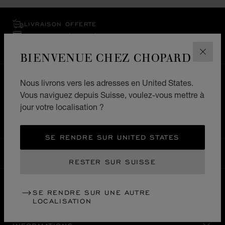
LIVRAISON OFFERTE
PAIEMENT SÉCURISÉ
RETOURS & ÉCHANGES
BIENVENUE CHEZ CHOPARD
FERM
ACCUEIL
LOCALISER UNE BOUTIQUE
Nous livrons vers les adresses en United States.
Vous naviguez depuis Suisse, voulez-vous mettre à
TOUTES LES BOUTIQUES
EUROPE
jour votre localisation ?
ALLEMAGNE
MANNHEIM
SE RENDRE SUR UNITED STATES
SUISSE
LOCALISATION (CHANGER DE PAYS)
CHANGER DE PAYS
RESTER SUR SUISSE
SE RENDRE SUR UNE AUTRE
NOUS CONTACTER
LOCALISATION