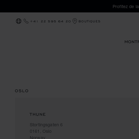
Profitez de l
+41 22 595 64 20
BOUTIQUES
LOCALISATION (CHANGER DE PAYS)
MONT
OSLO
THUNE
Stortingsgaten 6
0161, Oslo
Norway