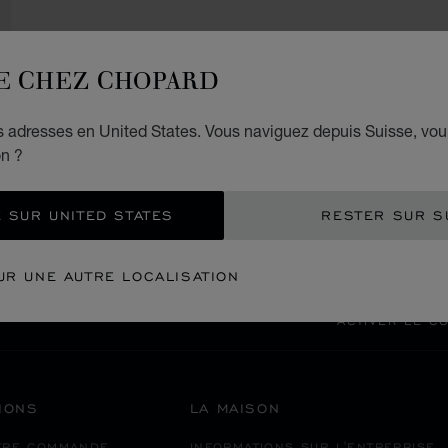
E CHEZ CHOPARD
es adresses en United States. Vous naviguez depuis Suisse, vou
on ?
PAIEMENT SÉCURISÉ
 SUR UNITED STATES
RESTER SUR S
BOUTIQUES
EUROPE
NORVÈGE
UR UNE AUTRE LOCALISATION
ACTIVER LE C
IONS
LA MAISON
TRE COMMANDE
INFORMATIONS SUR L'ENTREPRISE