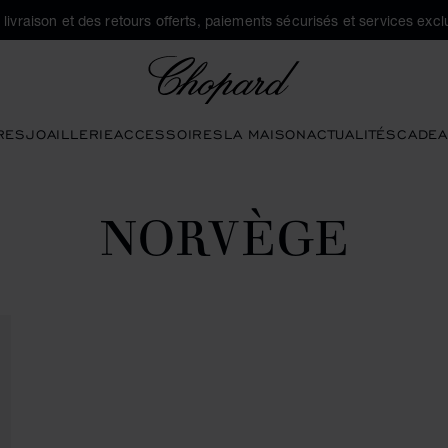
a livraison et des retours offerts, paiements sécurisés et services exclu
Chopard
RES
JOAILLERIE
ACCESSOIRES
LA MAISON
ACTUALITÉS
CADEA
NORVÈGE