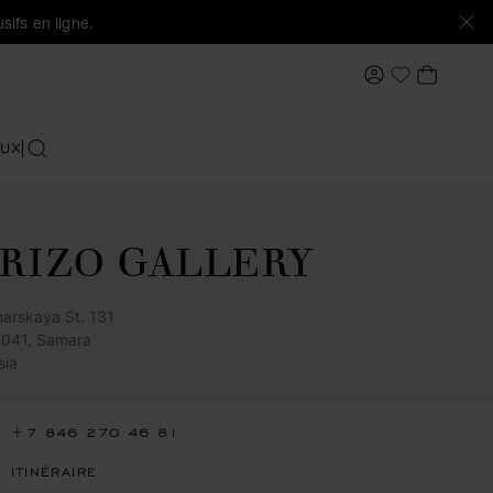
sifs en ligne.
MON COMPTE
MON PA
Ma Wishlis
UX
RECHERCHER
RIZO GALLERY
arskaya St. 131
041, Samara
sia
+7 846 270 46 81
ITINÉRAIRE