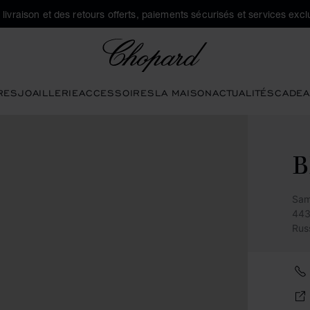
a livraison et des retours offerts, paiements sécurisés et services exclu
Chopard
RES
JOAILLERIE
ACCESSOIRES
LA MAISON
ACTUALITÉS
CADEA
B
Sam
443
Rus