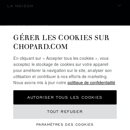
LA MAISON
RESTER INFORMÉ
GÉRER LES COOKIES SUR
CHOPARD.COM
En cliquant sur « Accepter tous les cookies », vous
S’INSCRIRE À LA NEWSLETTER
acceptez le stockage de cookies sur votre appareil
pour améliorer la navigation sur le site, analyser son
utilisation et contribuer à nos efforts de marketing.
Nous avons mis à jour notre
politique de confidentialité
POLITIQUE DE CONFIDENTIALITÉ
AUTORISER TOUS LES COOKIES
POLITIQUE DES COOKIES
CONDITIONS D'UTILISATION DU SITE
TOUT REFUSER
CGV
PARAMÈTRES DES COOKIES
LIGNE D'ALERTE
©
2026
CHOPARD - TOUS DROITS RÉSERVÉS