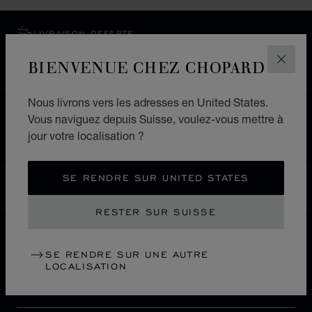
LIVRAISON OFFERTE
PAIEMENT SÉCURISÉ
BIENVENUE CHEZ CHOPARD
FERM
RETOURS & ÉCHANGES
Nous livrons vers les adresses en United States.
ACCUEIL
LOCALISER UNE BOUTIQUE
Vous naviguez depuis Suisse, voulez-vous mettre à
jour votre localisation ?
TOUTES LES BOUTIQUES
EUROPE
SUISSE
ZUG
SE RENDRE SUR UNITED STATES
SUISSE
LOCALISATION (CHANGER DE PAYS)
CHANGER DE PAYS
RESTER SUR SUISSE
NOUS CONTACTER
SE RENDRE SUR UNE AUTRE
LOCALISATION
INFORMATIONS