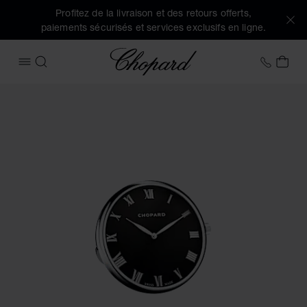
Profitez de la livraison et des retours offerts,
paiements sécurisés et services exclusifs en ligne.
Chopard
+41 2
MON
OUVRIR LE MENU
RECHERCHER
Images du produit Pendulette de table Classic (activez les 