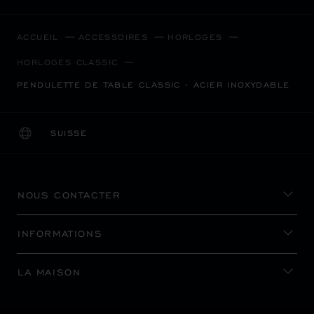
ACCUEIL
ACCESSOIRES
HORLOGES
HORLOGES CLASSIC
PENDULETTE DE TABLE CLASSIC - ACIER INOXYDABLE
SUISSE
LOCALISATION (CHANGER DE PAYS)
CHANGER DE PAYS
NOUS CONTACTER
INFORMATIONS
LA MAISON