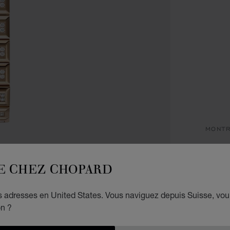
MONT
AL
E CHEZ CHOPARD
41 MM
es adresses en United States. Vous naviguez depuis Suisse, vou
on ?
EXP