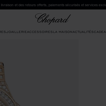
a livraison et des retours offerts, paiements sécurisés et services exclu
Chopard
RES
JOAILLERIE
ACCESSOIRES
LA MAISON
ACTUALITÉS
CADEA
 ouvrir la galerie)