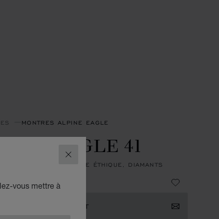
RES
MONTRES ALPINE EAGLE
PINE EAGLE 41
FERMER
, AUTOMATIQUE, OR ROSE ÉTHIQUE, DIAMANTS
lez-vous mettre à
RIMER VOTRE INTÉRÊT