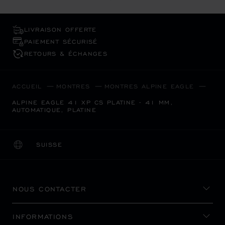
LIVRAISON OFFERTE
PAIEMENT SÉCURISÉ
RETOURS & ÉCHANGES
ACCUEIL
MONTRES
MONTRES ALPINE EAGLE
ALPINE EAGLE 41 XP CS PLATINE - 41 MM,
AUTOMATIQUE, PLATINE
SUISSE
LOCALISATION (CHANGER DE PAYS)
CHANGER DE PAYS
NOUS CONTACTER
INFORMATIONS