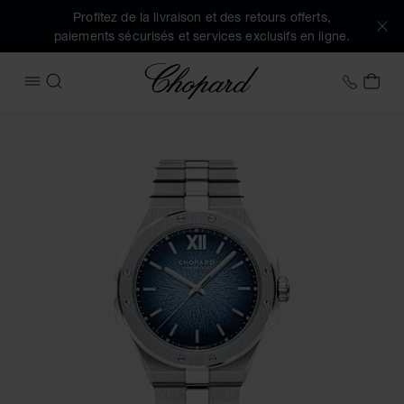
Profitez de la livraison et des retours offerts,
paiements sécurisés et services exclusifs en ligne.
Chopard
+41 2
MON
OUVRIR LE MENU
RECHERCHER
Images du produit ALPINE EAGLE 41 XP CS PLATINE (activez