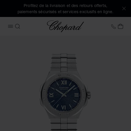
Profitez de la livraison et des retours offerts,
paiements sécurisés et services exclusifs en ligne.
Chopard
+41 2
MON
OUVRIR LE MENU
RECHERCHER
Images du produit Alpine Eagle 36 (activez les boutons pour