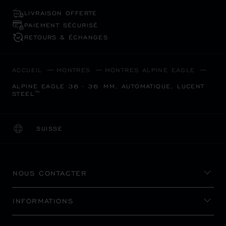
LIVRAISON OFFERTE
PAIEMENT SÉCURISÉ
RETOURS & ÉCHANGES
ACCUEIL
MONTRES
MONTRES ALPINE EAGLE
ALPINE EAGLE 36 - 36 MM, AUTOMATIQUE, LUCENT
STEEL™
SUISSE
LOCALISATION (CHANGER DE PAYS)
CHANGER DE PAYS
NOUS CONTACTER
INFORMATIONS