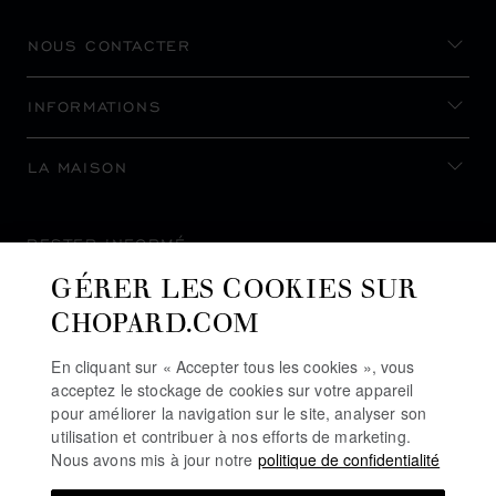
NOUS CONTACTER
INFORMATIONS
LA MAISON
RESTER INFORMÉ
GÉRER LES COOKIES SUR
CHOPARD.COM
En cliquant sur « Accepter tous les cookies », vous
S’INSCRIRE À LA NEWSLETTER
acceptez le stockage de cookies sur votre appareil
pour améliorer la navigation sur le site, analyser son
utilisation et contribuer à nos efforts de marketing.
Nous avons mis à jour notre
politique de confidentialité
POLITIQUE DE CONFIDENTIALITÉ