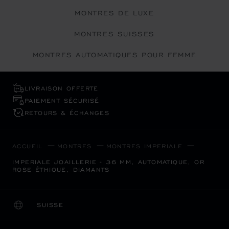
MONTRES DE LUXE
MONTRES SUISSES
MONTRES AUTOMATIQUES POUR FEMME
LIVRAISON OFFERTE
PAIEMENT SÉCURISÉ
RETOURS & ÉCHANGES
ACCUEIL
MONTRES
MONTRES IMPERIALE
IMPERIALE JOAILLERIE - 36 MM, AUTOMATIQUE, OR
ROSE ÉTHIQUE, DIAMANTS
SUISSE
LOCALISATION (CHANGER DE PAYS)
CHANGER DE PAYS