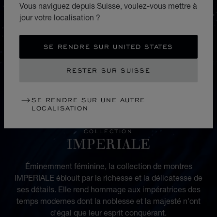
Vous naviguez depuis Suisse, voulez-vous mettre à
jour votre localisation ?
SE RENDRE SUR UNITED STATES
RESTER SUR SUISSE
SE RENDRE SUR UNE AUTRE
LOCALISATION
COLLECTION
IMPERIALE
Éminemment féminine, la collection de montres
IMPERIALE éblouit par la richesse et la délicatesse de
ses détails. Elle rend hommage aux impératrices des
temps modernes dont la noblesse et la majesté n'ont
d'égal que leur esprit conquérant.