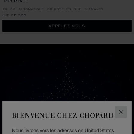
IMPERIALE
29 MM, AUTOMATIQUE, OR ROSE ÉTHIQUE, DIAMANTS
CHF 22,300
APPELEZ-NOUS
BIENVENUE CHEZ CHOPARD
FERM
Nous livrons vers les adresses en United States.