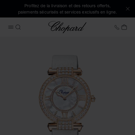
Profitez de la livraison et des retours offerts,
paiements sécurisés et services exclusifs en ligne.
Chopard
+41 2
MON
OUVRIR LE MENU
RECHERCHER
Images du produit IMPERIALE Joaillerie (activez les boutons