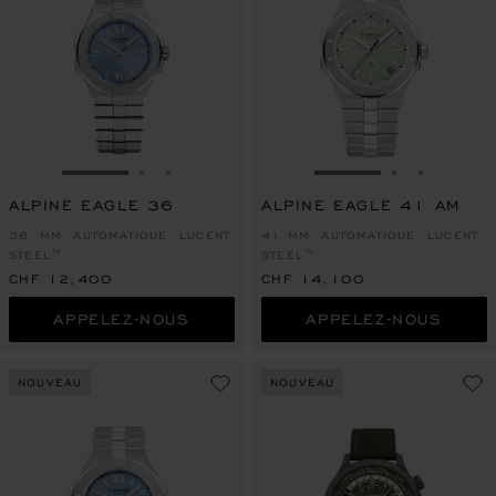
ALLER À LA DIAPOSITIVE 1
ALLER À LA DIAPOSITIVE 2
ALLER À LA DIAPOSITIVE 3
ALLER À LA DIAPO
ALLER À L
ALLER À
ALPINE EAGLE 36
ALPINE EAGLE 41 AM
36 MM, AUTOMATIQUE, LUCENT
41 MM, AUTOMATIQUE, LUCENT
STEEL™
STEEL™
CHF 12,400
CHF 14,100
APPELEZ-NOUS
APPELEZ-NOUS
NOUVEAU
NOUVEAU