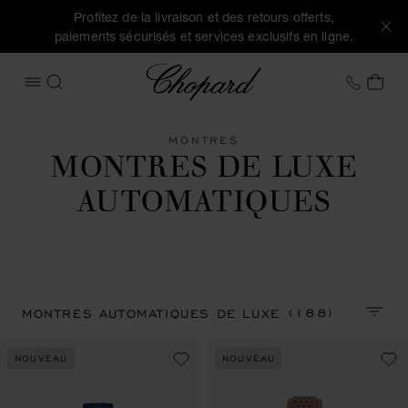
Profitez de la livraison et des retours offerts,
paiements sécurisés et services exclusifs en ligne.
Chopard
+41 2
MON
OUVRIR LE MENU
RECHERCHER
MONTRES
MONTRES DE LUXE
AUTOMATIQUES
(188)
MONTRES AUTOMATIQUES DE LUXE
TRIER
NOUVEAU
NOUVEAU