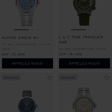
ALLER À LA DIAPOSITIVE 1
ALLER À LA DIAPOSITIVE 2
ALLER À LA DIAPOSITIVE 3
ALLER À LA DIAPO
ALLER À L
ALLER À
L.U.C TIME TRAVELER
ALPINE EAGLE 41
ONE
41 MM, AUTOMATIQUE, LUCENT
STEEL™
42 MM, AUTOMATIQUE, TITANE
CHF 15,400
CHF 16,700
APPELEZ-NOUS
APPELEZ-NOUS
NOUVEAU
NOUVEAU