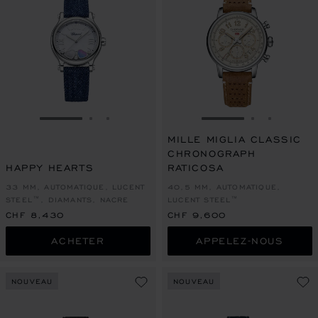
ALLER À LA DIAPOSITIVE 1
ALLER À LA DIAPOSITIVE 2
ALLER À LA DIAPOSITIVE 3
ALLER À LA DIAPO
ALLER À L
ALLER À
MILLE MIGLIA CLASSIC
CHRONOGRAPH
HAPPY HEARTS
RATICOSA
33 MM, AUTOMATIQUE, LUCENT
40,5 MM, AUTOMATIQUE,
STEEL™, DIAMANTS, NACRE
LUCENT STEEL™
CHF 8,430
CHF 9,600
ACHETER
APPELEZ-NOUS
NOUVEAU
NOUVEAU