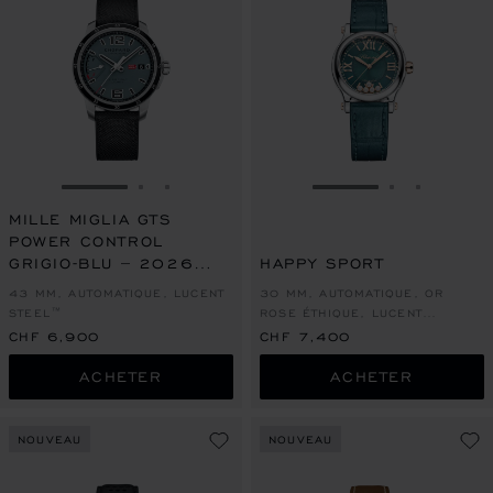
ALLER À LA DIAPOSITIVE 1
ALLER À LA DIAPOSITIVE 2
ALLER À LA DIAPOSITIVE 3
ALLER À LA DIAPO
ALLER À L
ALLER À
MILLE MIGLIA GTS
POWER CONTROL
GRIGIO-BLU – 2026
HAPPY SPORT
RACING EDITION
43 MM, AUTOMATIQUE, LUCENT
30 MM, AUTOMATIQUE, OR
STEEL™
ROSE ÉTHIQUE, LUCENT
STEEL™, DIAMANTS
CHF 6,900
CHF 7,400
ACHETER
ACHETER
NOUVEAU
NOUVEAU