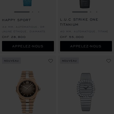
ALLER À LA DIAPOSITIVE 1
ALLER À LA DIAPOSITIVE 2
ALLER À LA DIAPOSITIVE 3
ALLER À LA DIAPO
ALLER À L
ALLER À
L.U.C STRIKE ONE
HAPPY SPORT
TITANIUM
33 MM, AUTOMATIQUE, OR
JAUNE ÉTHIQUE, DIAMANTS
40 MM, AUTOMATIQUE, TITANE
CHF 28,800
CHF 55,000
APPELEZ-NOUS
APPELEZ-NOUS
NOUVEAU
NOUVEAU