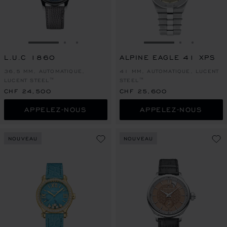
ALLER À LA DIAPOSITIVE 1
ALLER À LA DIAPOSITIVE 2
ALLER À LA DIAPOSITIVE 3
ALLER À LA DIAPO
ALLER À L
ALLER À
L.U.C 1860
ALPINE EAGLE 41 XPS
36,5 MM, AUTOMATIQUE,
41 MM, AUTOMATIQUE, LUCENT
LUCENT STEEL™
STEEL™
CHF 24,500
CHF 25,600
APPELEZ-NOUS
APPELEZ-NOUS
NOUVEAU
NOUVEAU