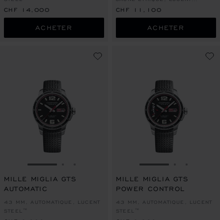
STEEL™
CHF 14,000
CHF 11,100
ACHETER
ACHETER
ALLER À LA DIAPOSITIVE 1
ALLER À LA DIAPOSITIVE 2
ALLER À LA DIAPOSITIVE 3
ALLER À LA DIAPO
ALLER À L
ALLER À
MILLE MIGLIA GTS
MILLE MIGLIA GTS
AUTOMATIC
POWER CONTROL
43 MM, AUTOMATIQUE, LUCENT
43 MM, AUTOMATIQUE, LUCENT
STEEL™
STEEL™