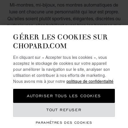
Mi-montres, mi-bijoux, nos montres automatiques de
luxe ont chacune une personnalité qui leur est propre.
Qu’elles soient plutôt sportives, élégantes, discrètes ou
audacieuses, elles habillent aussi bien les hommes que
les femmes. En or, en acier, avec ou sans diamants,
GÉRER LES COOKIES SUR
chaque montre automatique est unique et révèle le
CHOPARD.COM
savoir-faire et le génie de nos maîtres horlogers.
Passionnés par leur métier, ils expriment leur art avec
En cliquant sur « Accepter tous les cookies », vous
innovation, respect des traditions et émotions : 3 mots
acceptez le stockage de cookies sur votre appareil
d’ordre qui caractérisent parfaitement la Maison.
pour améliorer la navigation sur le site, analyser son
utilisation et contribuer à nos efforts de marketing.
Nous avons mis à jour notre
politique de confidentialité
EN DÉCOUVRIR PLUS
AUTORISER TOUS LES COOKIES
MONTRES SUISSES
TOUT REFUSER
MONTRES SUISSES DIAMANT
PARAMÈTRES DES COOKIES
MONTRES À CALENDRIER PERPÉTUEL