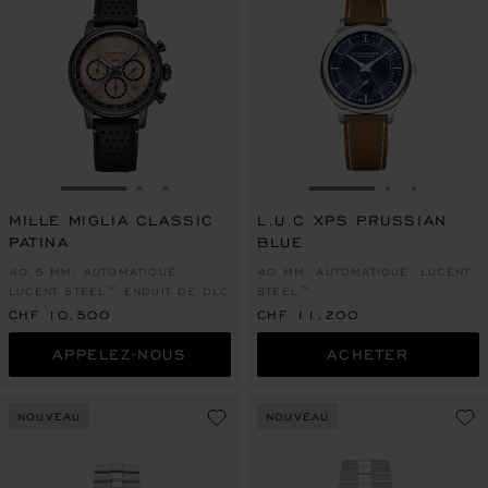
ALLER À LA DIAPOSITIVE 1
ALLER À LA DIAPOSITIVE 2
ALLER À LA DIAPOSITIVE 3
ALLER À LA DIAPO
ALLER À L
ALLER À
MILLE MIGLIA CLASSIC
L.U.C XPS PRUSSIAN
PATINA
BLUE
40,5 MM, AUTOMATIQUE,
40 MM, AUTOMATIQUE, LUCENT
LUCENT STEEL™ ENDUIT DE DLC
STEEL™
CHF 10,500
CHF 11,200
APPELEZ-NOUS
ACHETER
NOUVEAU
NOUVEAU