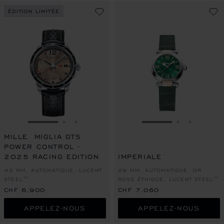
ÉDITION LIMITÉE
ALLER À LA DIAPOSITIVE 1
ALLER À LA DIAPOSITIVE 2
ALLER À LA DIAPOSITIVE 3
ALLER À LA DIAPO
ALLER À L
ALLER À
MILLE MIGLIA GTS
POWER CONTROL -
2025 RACING EDITION
IMPERIALE
43 MM, AUTOMATIQUE, LUCENT
29 MM, AUTOMATIQUE, OR
STEEL™
ROSE ÉTHIQUE, LUCENT STEEL™
CHF 6,900
CHF 7,060
APPELEZ-NOUS
APPELEZ-NOUS