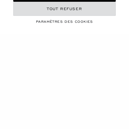
TOUT REFUSER
HAUTE JOAILLERIE
COLLECTION RED
PARAMÈTRES DES COOKIES
CARPET 2025
'CAROLINE'S UNIVERSE'
Les fleurs et les animaux. La couture et les pierres
précieuses. Le cosmos et le cœur. A travers ces
inspirations, la Red Carpet Collection 'Caroline's
Universe' brosse un portrait tout en finesse de la
personnalité de la directrice artistique de la Maison,
Caroline Scheufele.