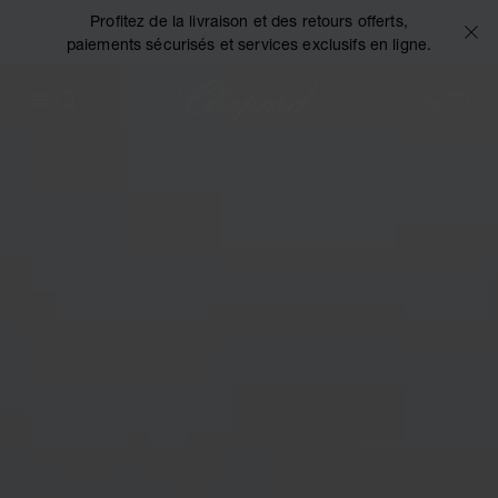
Profitez de la livraison et des retours offerts,
paiements sécurisés et services exclusifs en ligne.
Chopard
+41 2
MON
OUVRIR LE MENU
RECHERCHER