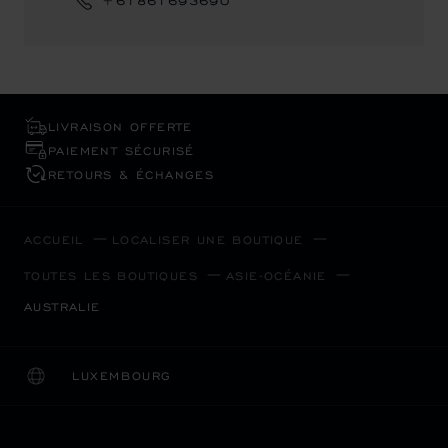
+61861693690
LIVRAISON OFFERTE
PAIEMENT SÉCURISÉ
RETOURS & ÉCHANGES
ACCUEIL
LOCALISER UNE BOUTIQUE
TOUTES LES BOUTIQUES
ASIE-OCÉANIE
AUSTRALIE
LUXEMBOURG
LOCALISATION (CHANGER DE PAYS)
CHANGER DE PAYS