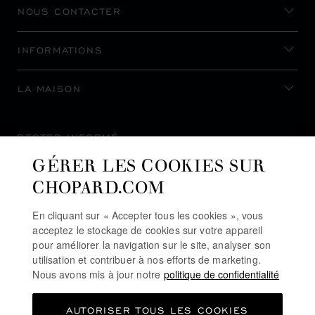
NOUS CONTACTER
INFORMATIONS
LA MAISON
RESTER INFORMÉ
GÉRER LES COOKIES SUR
CHOPARD.COM
En cliquant sur « Accepter tous les cookies », vous
S’INSCRIRE À LA NEWSLETTER
acceptez le stockage de cookies sur votre appareil
pour améliorer la navigation sur le site, analyser son
utilisation et contribuer à nos efforts de marketing.
Nous avons mis à jour notre
politique de confidentialité
POLITIQUE DE CONFIDENTIALITÉ
AUTORISER TOUS LES COOKIES
POLITIQUE DES COOKIES