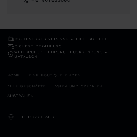
+61861693690
KOSTENLOSER VERSAND & LIEFERGEBIET
SICHERE BEZAHLUNG
WIDERRUFS­BELEHRUNG, RÜCKSENDUNG &
UMTAUSCH
HOME
EINE BOUTIQUE FINDEN
ALLE GESCHÄFTE
ASIEN UND OZEANIEN
AUSTRALIEN
DEUTSCHLAND
LOKALISIERUNG (LAND ÄNDERN)
LAND ÄNDERN