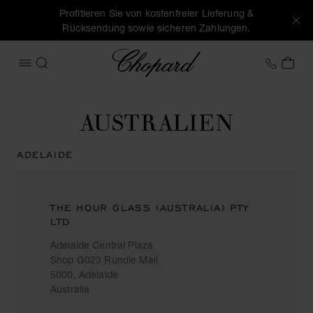
Profitieren Sie von kostenfreier Lieferung &
Rücksendung sowie sicheren Zahlungen.
Chopard
+49 7
MEI
MENÜ ÖFFNEN
SUCHEN
AUSTRALIEN
ADELAIDE
THE HOUR GLASS (AUSTRALIA) PTY
LTD
Adelaide Central Plaza
Shop G023 Rundle Mall
5000, Adelaide
Australia