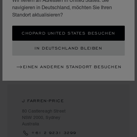
navigieren in Deutschland, möchten Sie Ihren
Standort aktualisieren?
T GALLERIA BY DFS
CHOPARD UNITED STATES BESUCHEN
155 George Street
The Rocks
IN DEUTSCHLAND BLEIBEN
NSW 2000, Sydney
Australia
EINEN ANDEREN STANDORT BESUCHEN
+ 61 2 8243 8741
J FARREN-PRICE
80 Castlereagh Street
NSW 2000, Sydney
Australia
+61 2 9231 3299