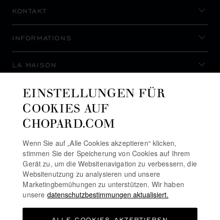
KONTAKT
INFORMATIONS
LA MAISON
EINSTELLUNGEN FÜR
AUF DEM LAUFENDEN BLEIBEN
COOKIES AUF
CHOPARD.COM
Wenn Sie auf „Alle Cookies akzeptieren“ klicken,
stimmen Sie der Speicherung von Cookies auf Ihrem
NEWSLETTER ABONNIEREN
Gerät zu, um die Websitenavigation zu verbessern, die
Websitenutzung zu analysieren und unsere
Marketingbemühungen zu unterstützen. Wir haben
unsere
datenschutzbestimmungen aktualisiert.
DATENSCHUTZRICHTLINIE
ALLE COOKIES AKZEPTIEREN
COOKIE-RICHTLINIE