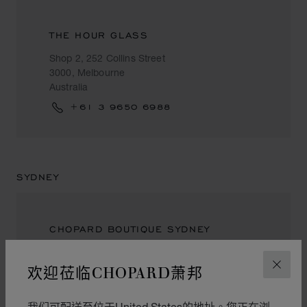
THE HOUR GLASS
Shop 2, 252 Collins Street
3000, Melbourne
Australia
+61 3 9650 6988
SYDNEY
CHOPARD BOUTIQUE SYDNEY
119 King Street,
欢迎莅临CHOPARD萧邦
NSW 2000, Sydney
关闭
Australia
+61 2 8197 6007
我们可配送至位于United States的地址。您正在浏