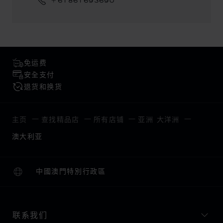
+61861693690
免运费
安全支付
退货和换货
主页
查找精品店
所有店铺
亚洲 大洋洲
澳大利亚
中國澳門特別行政區
本地化（更改国家/地区）
更改国家/地区
联系我们