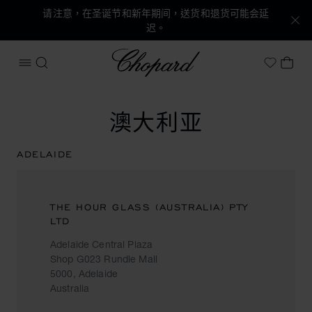
请注意，在圣诞节和新年期间，送货和退货可能会延
迟。
Chopard
打开菜单
搜索
我的
My Wish
澳大利亚
ADELAIDE
THE HOUR GLASS (AUSTRALIA) PTY
LTD
Adelaide Central Plaza
Shop G023 Rundle Mall
5000, Adelaide
Australia