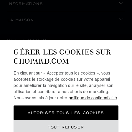
INFORMATIONS
LA MAISON
RESTER INFORMÉ
GÉRER LES COOKIES SUR
CHOPARD.COM
En cliquant sur « Accepter tous les cookies », vous
S’INSCRIRE À LA NEWSLETTER
acceptez le stockage de cookies sur votre appareil
pour améliorer la navigation sur le site, analyser son
utilisation et contribuer à nos efforts de marketing.
Nous avons mis à jour notre
politique de confidentialité
POLITIQUE DE CONFIDENTIALITÉ
AUTORISER TOUS LES COOKIES
POLITIQUE DES COOKIES
CONDITIONS D'UTILISATION DU SITE
TOUT REFUSER
CGV