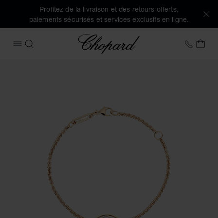
Profitez de la livraison et des retours offerts,
paiements sécurisés et services exclusifs en ligne.
Chopard
+33 5
MON
OUVRIR LE MENU
RECHERCHER
Images du produit Happy Diamonds Good Luck Charms (activ