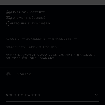
LIVRAISON OFFERTE
PAIEMENT SÉCURISÉ
RETOURS & ÉCHANGES
ACCUEIL
JOAILLERIE
BRACELETS
BRACELETS HAPPY DIAMONDS
HAPPY DIAMONDS GOOD LUCK CHARMS - BRACELET,
OR ROSE ÉTHIQUE, DIAMANT
MONACO
LOCALISATION (CHANGER DE PAYS)
CHANGER DE PAYS
NOUS CONTACTER