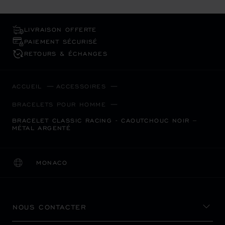
LIVRAISON OFFERTE
PAIEMENT SÉCURISÉ
RETOURS & ÉCHANGES
ACCUEIL
ACCESSOIRES
BRACELETS POUR HOMME
BRACELET CLASSIC RACING - CAOUTCHOUC NOIR –
MÉTAL ARGENTÉ
MONACO
LOCALISATION (CHANGER DE PAYS)
CHANGER DE PAYS
NOUS CONTACTER