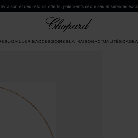
a livraison et des retours offerts, paiements sécurisés et services exclu
Chopard
RES
JOAILLERIE
ACCESSOIRES
LA MAISON
ACTUALITÉS
CADEA
boutons pour ouvrir la galerie)