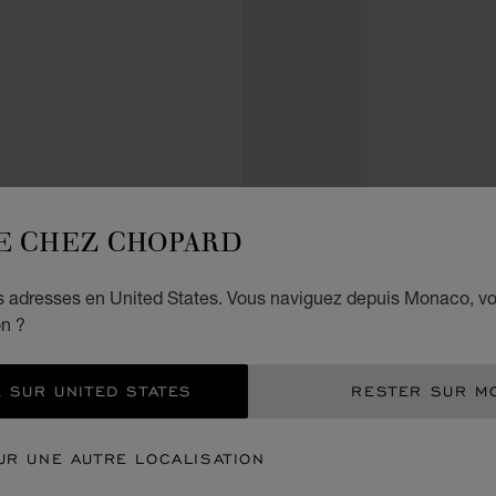
JOAIL
P
E CHEZ CHOPARD
F
es adresses en United States. Vous naviguez depuis Monaco, v
on ?
PENDE
€ 3
 SUR UNITED STATES
RESTER SUR M
REC
UR UNE AUTRE LOCALISATION