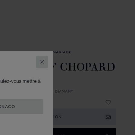
LERIE
JOAILLERIE DE MARIAGE
ENDENTIF CHOPARD
FERMER
OR EVER
oulez-vous mettre à
NTIF, OR ROSE ÉTHIQUE, DIAMANT
,220
ONACO
EVOIR UNE NOTIFICATION