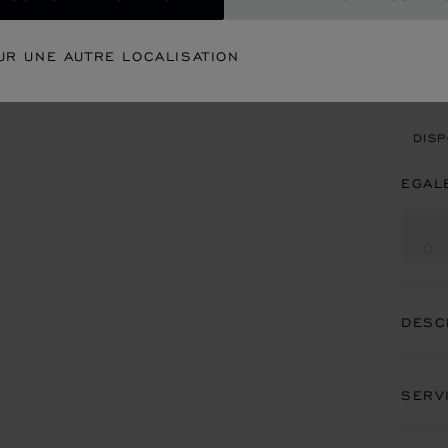
CON
UR UNE AUTRE LOCALISATION
REN
DISP
EGAL
DESC
SERV