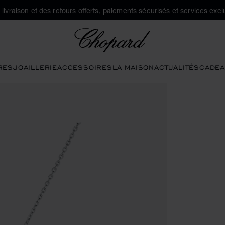
a livraison et des retours offerts, paiements sécurisés et services exclu
Chopard
RES
JOAILLERIE
ACCESSOIRES
LA MAISON
ACTUALITÉS
CADEA
 boutons pour ouvrir la galerie)