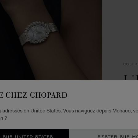
COLLI
L
D
E CHEZ CHOPARD
PENDE
es adresses en United States. Vous naviguez depuis Monaco, v
€ 3
on ?
EXP
 SUR UNITED STATES
RESTER SUR M