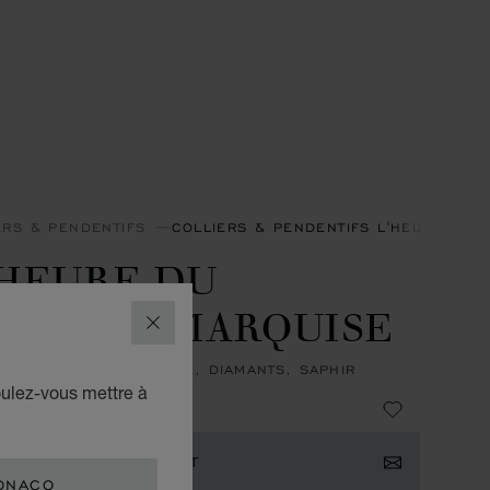
ERS & PENDENTIFS
COLLIERS & PENDENTIFS L'HEURE DU 
'HEURE DU
IAMANT MARQUISE
FERMER
NTIF, OR BLANC ÉTHIQUE, DIAMANTS, SAPHIR
oulez-vous mettre à
2,200
RIMER VOTRE INTÉRÊT
ONACO