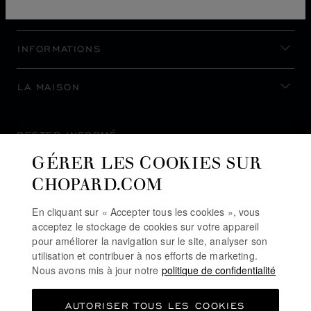
NOUS CONTACTER
INFORMATIONS
LA MAISON
RESTER INFORMÉ
GÉRER LES COOKIES SUR
CHOPARD.COM
En cliquant sur « Accepter tous les cookies », vous
S’INSCRIRE À LA NEWSLETTER
acceptez le stockage de cookies sur votre appareil
pour améliorer la navigation sur le site, analyser son
utilisation et contribuer à nos efforts de marketing.
Nous avons mis à jour notre
politique de confidentialité
POLITIQUE DE CONFIDENTIALITÉ
AUTORISER TOUS LES COOKIES
POLITIQUE DES COOKIES