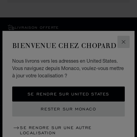
LIVRAISON OFFERTE
PAIEMENT SÉCURISÉ
RETOURS & ÉCHANGES
BIENVENUE CHEZ CHOPARD
FERM
Nous livrons vers les adresses en United States.
ACCUEIL
LOCALISER UNE BOUTIQUE
Vous naviguez depuis Monaco, voulez-vous mettre
TOUTES LES BOUTIQUES
à jour votre localisation ?
AMÉRIQUE LATINE ET CARAÏBES
MEXIQUE
PUEBLA
SE RENDRE SUR UNITED STATES
RESTER SUR MONACO
MONACO
LOCALISATION (CHANGER DE PAYS)
CHANGER DE PAYS
SE RENDRE SUR UNE AUTRE
LOCALISATION