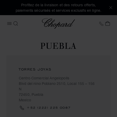
Profitez de la livraison et des retours offerts,
paiements sécurisés et services exclusifs en ligne.
Chopard
+33 5
MON
OUVRIR LE MENU
RECHERCHER
PUEBLA
TORRES JOYAS
Centro Comercial Angelopolis
Blvd del nino Poblano 2510, Local 155 – 156
N
72450, Puebla
Mexico
+52 (222) 225 0087