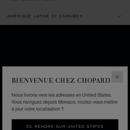
AMÉRIQUE LATINE ET CARAÏBES
ABONNEZ-VOUS À NOTRE
NEWSLETTER
Email
*
S’INSCRIRE
BIENVENUE CHEZ CHOPARD
FERM
Format : example@mail.com
Nous livrons vers les adresses en United States.
Vous naviguez depuis Monaco, voulez-vous mettre
à jour votre localisation ?
LIVRAISON OFFERTE
SE RENDRE SUR UNITED STATES
PAIEMENT SÉCURISÉ