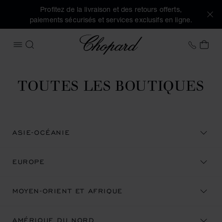
Profitez de la livraison et des retours offerts,
paiements sécurisés et services exclusifs en ligne.
Chopard
+33 5
MON
OUVRIR LE MENU
RECHERCHER
TOUTES LES BOUTIQUES
ASIE-OCÉANIE
EUROPE
MOYEN-ORIENT ET AFRIQUE
AMÉRIQUE DU NORD