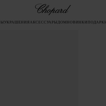
Chopard
СЫ
УКРАШЕНИЯ
АКСЕССУАРЫ
ДОМ
НОВИНКИ
ПОДАРК
d (активируйте кнопки, чтобы открыть галерею)