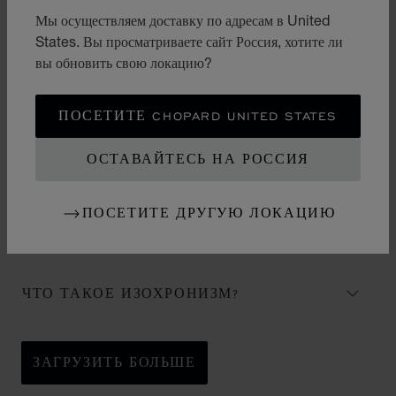
КАКОЙ ТОЧНОСТЬЮ ОБЛАДАЮТ
Мы осуществляем доставку по адресам в United
МЕХАНИЧЕСКИЕ ЧАСЫ В СРАВНЕНИИ
States. Вы просматриваете сайт Россия, хотите ли
С КВАРЦЕВЫМИ?
вы обновить свою локацию?
ОТ ЧЕГО ЗАВИСИТ ТОЧНОСТЬ
МЕХАНИЧЕСКИХ ЧАСОВ?
ПОСЕТИТЕ CHOPARD UNITED STATES
В ЧЕМ ЗАКЛЮЧАЕТСЯ РАЗНИЦА
ОСТАВАЙТЕСЬ НА РОССИЯ
МЕЖДУЧАСАМИ-ХРОНОГРАФОМ И
ХРОНОМЕТРОМ?
ПОСЕТИТЕ ДРУГУЮ ЛОКАЦИЮ
ЧТО ПОНИМАЕТСЯ ПОД
РЕГУЛИРОВКОЙ?
ЧТО ТАКОЕ ИЗОХРОНИЗМ?
ЗАГРУЗИТЬ БОЛЬШЕ