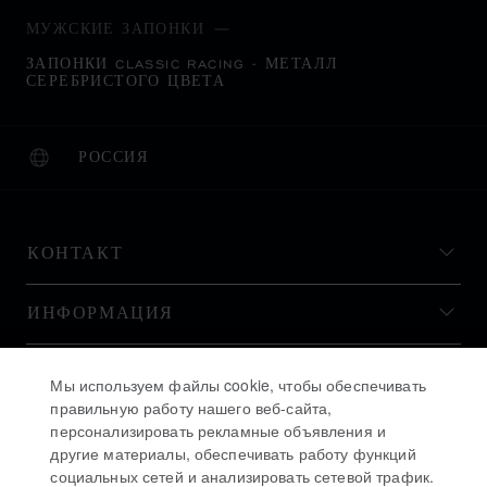
МУЖСКИЕ ЗАПОНКИ
ЗАПОНКИ CLASSIC RACING - МЕТАЛЛ
СЕРЕБРИСТОГО ЦВЕТА
РОССИЯ
ЛОКАЛИЗАЦИЯ (ИЗМЕНИТЬ СТРАНУ)
ИЗМЕНИТЬ СТРАНУ
КОНТАКТ
ИНФОРМАЦИЯ
ИСТОРИЯ
Мы используем файлы cookie, чтобы обеспечивать
правильную работу нашего веб-сайта,
персонализировать рекламные объявления и
ОСТАВАЙТЕСЬ В КУРСЕ
другие материалы, обеспечивать работу функций
социальных сетей и анализировать сетевой трафик.