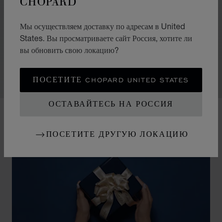
CHOPARD
Сама их сущность открывает безграничный простор
Мы осуществляем доставку по адресам в United
воображению. Поодиночке они не бросаются в глаза, но
States. Вы просматриваете сайт Россия, хотите ли
тем не менее выглядят необычайно эффектно. Надев
вы обновить свою локацию?
несколько сразу, вы получите настоящий праздник света
и цвета.
ПОСЕТИТЕ CHOPARD UNITED STATES
ОСТАВАЙТЕСЬ НА РОССИЯ
ПОСЕТИТЕ ДРУГУЮ ЛОКАЦИЮ