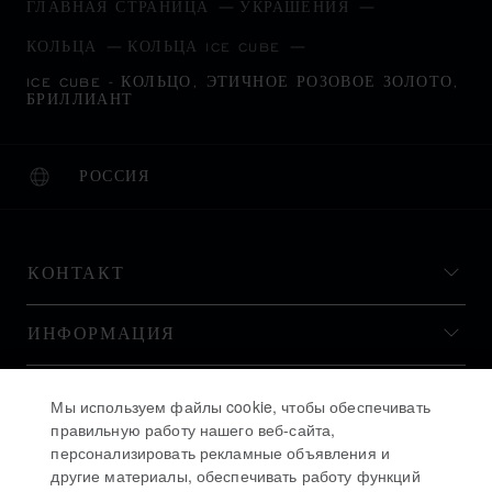
ГЛАВНАЯ СТРАНИЦА
УКРАШЕНИЯ
КОЛЬЦА
КОЛЬЦА ICE CUBE
ICE CUBE - КОЛЬЦО, ЭТИЧНОЕ РОЗОВОЕ ЗОЛОТО,
БРИЛЛИАНТ
РОССИЯ
ЛОКАЛИЗАЦИЯ (ИЗМЕНИТЬ СТРАНУ)
ИЗМЕНИТЬ СТРАНУ
КОНТАКТ
ИНФОРМАЦИЯ
ИСТОРИЯ
Мы используем файлы cookie, чтобы обеспечивать
правильную работу нашего веб-сайта,
персонализировать рекламные объявления и
ОСТАВАЙТЕСЬ В КУРСЕ
другие материалы, обеспечивать работу функций