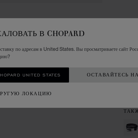
АКСЕ
ЖАЛОВАТЬ В CHOPARD
РЕ
тавку по адресам в United States. Вы просматриваете сайт Росс
ЧЕРН
КОЖА
ацию?
OPARD UNITED STATES
ОСТАВАЙТЕСЬ Н
КО
ДРУГУЮ ЛОКАЦИЮ
ВИЗ
ТАК