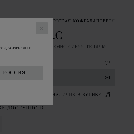
ССУАРЫ
МЕЛКАЯ МУЖСКАЯ КОЖГАЛАНТЕРЕЯ
МЕНЬ L.U.C
ЗАКРЫТЬ
ия, хотите ли вы
АЯ ГЛАДКАЯ КОЖА – ТЕМНО-СИНЯЯ ТЕЛЯЧЬЯ
 С ТИСНЕНИЕМ
А РОССИЯ
НТАКТЫ
ИТ В БУТИК
НАЛИЧИЕ В БУТИКЕ
ЖЕ ДОСТУПНО В