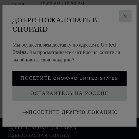
Четверг
10:00 AM - 10:30 PM
Пятница
04:30 PM - 10:30 PM
ДОБРО ПОЖАЛОВАТЬ В
ЗАКР
CHOPARD
Суббота
10:00 AM - 10:30 PM
Воскресенье
10:00 AM - 10:30 PM
Мы осуществляем доставку по адресам в United
States. Вы просматриваете сайт Россия, хотите ли
вы обновить свою локацию?
КАТЕГОРИИ
Смотреть
ПОСЕТИТЕ CHOPARD UNITED STATES
Ювелирные изделия
ОСТАВАЙТЕСЬ НА РОССИЯ
L.U.C.
Аксессуары
ПОСЕТИТЕ ДРУГУЮ ЛОКАЦИЮ
БЕСПЛАТНАЯ ДОСТАВКА
БЕЗОПАСНАЯ ОПЛАТА