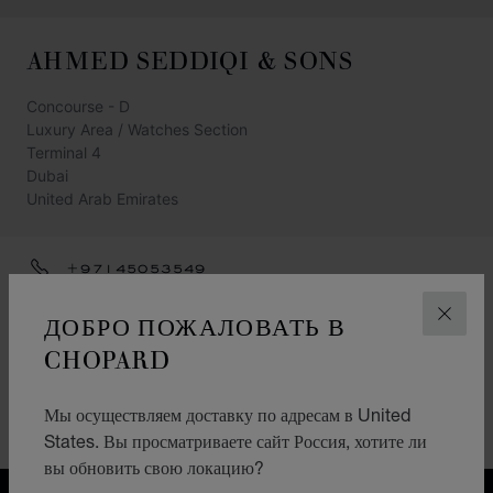
AHMED SEDDIQI & SONS
Concourse - D
Luxury Area / Watches Section
Terminal 4
Dubai
United Arab Emirates
+97145053549
ПОЛУЧИТЕ УКАЗАНИЯ
ДОБРО ПОЖАЛОВАТЬ В
ЗАКР
КАТЕГОРИИ
CHOPARD
Смотреть
Мы осуществляем доставку по адресам в United
Ювелирные изделия
States. Вы просматриваете сайт Россия, хотите ли
вы обновить свою локацию?