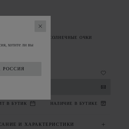
ЗАКРЫТЬ
ССУАРЫ
МУЖСКИЕ СОЛНЕЧНЫЕ ОЧКИ
ия, хотите ли вы
ASSIC
3752722P
А РОССИЯ
НТАКТЫ
ИТ В БУТИК
НАЛИЧИЕ В БУТИКЕ
САНИЕ И ХАРАКТЕРИСТИКИ