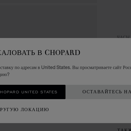
ЧАСЫ
Н
ЖАЛОВАТЬ В CHOPARD
HA
тавку по адресам в United States. Вы просматриваете сайт Росс
ацию?
НЕРЖ
OPARD UNITED STATES
ОСТАВАЙТЕСЬ Н
КО
ДРУГУЮ ЛОКАЦИЮ
ВИЗ
ТАК