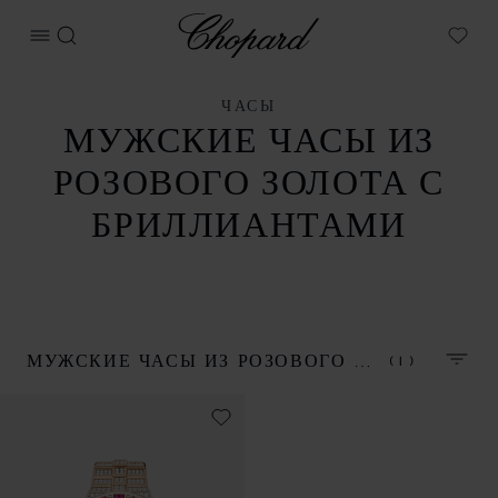
Chopard
ОТКРЫТЬ МЕНЮ
ПОИСК
My W
ЧАСЫ
МУЖСКИЕ ЧАСЫ ИЗ
РОЗОВОГО ЗОЛОТА С
БРИЛЛИАНТАМИ
(1)
МУЖСКИЕ ЧАСЫ ИЗ РОЗОВОГО ЗОЛОТА С БРИЛЛИАНТАМИ
СОРТ