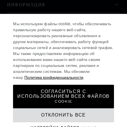
ИНФОРМАЦИЯ
ИСТОРИЯ
Мы используем файлы cookie, чтобы обеспечивать
правильную работу нашего веб-сайта,
персонализировать рекламные объявления и
ОСТАВАЙТЕСЬ В КУРСЕ
другие материалы, обеспечивать работу функций
социальных сетей и анализировать сетевой трафик.
Мы также предоставляем информацию об
использовании вами нашего веб-сайта своим
партнерам по социальным сетям, рекламе и
аналитическим системам. Мы обновили
ПОДПИСАТЬСЯ НА РАССЫЛКУ
нашу
Политика конфиденциальности
СОГЛАСИТЬСЯ С
ИСПОЛЬЗОВАНИЕМ ВСЕХ ФАЙЛОВ
ПОЛИТИКА КОНФИДЕНЦИАЛЬНОСТИ
COOKIE
ПОЛИТИКА ИСПОЛЬЗОВАНИЯ ФАЙЛОВ COOKIE
ОТКЛОНИТЬ ВСЕ
УСЛОВИЯ ИСПОЛЬЗОВАНИЯ ВЕБ-САЙТА