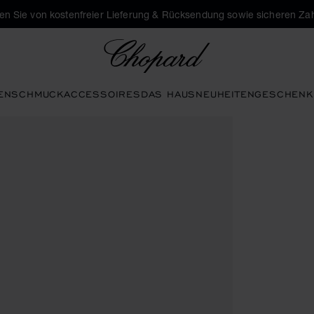
eren Sie von kostenfreier Lieferung & Rücksendung sowie sicheren Za
Chopard
EN
SCHMUCK
ACCESSOIRES
DAS HAUS
NEUHEITEN
GESCHENK
hen aktivieren, um die Galerie zu öffnen)