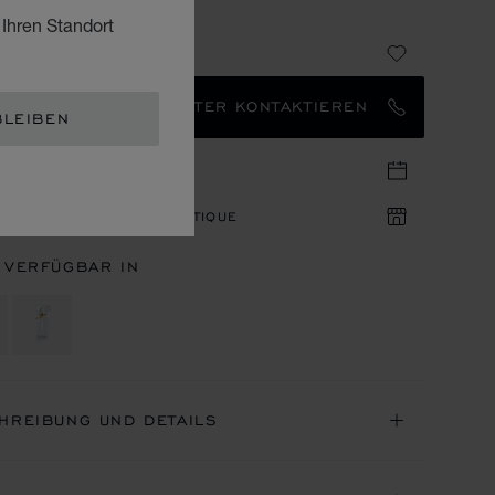
L EAU DE PARFUM
 Ihren Standort
30
EN MARKENBOTSCHAFTER KONTAKTIEREN
BLEIBEN
IN IN DER BOUTIQUE
ÜGBARKEIT IN DER BOUTIQUE
 VERFÜGBAR IN
HREIBUNG UND DETAILS