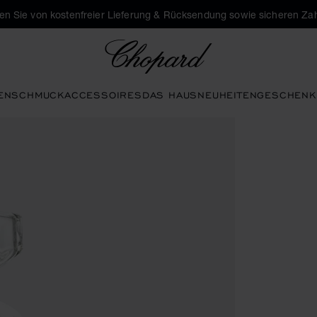
eren Sie von kostenfreier Lieferung & Rücksendung sowie sicheren Za
Chopard
EN
SCHMUCK
ACCESSOIRES
DAS HAUS
NEUHEITEN
GESCHENK
die Galerie zu öffnen)