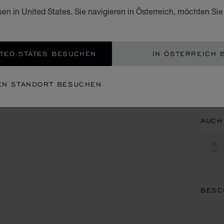
100 M
sen in United States. Sie navigieren in Österreich, möchten Sie
€ 1
EIN
TED STATES BESUCHEN
IN ÖSTERREICH 
TERM
EN STANDORT BESUCHEN
VERF
AUCH
BESC