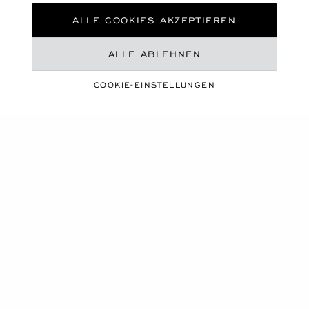
ALLE COOKIES AKZEPTIEREN
ALLE ABLEHNEN
COOKIE-EINSTELLUNGEN
EINE LEBENDIGE JAHRESZEIT
SOMMER-ESSENTIALS
ENTDECKEN SIE UNSERE AUSWAHL
Produktkarussell
NEU