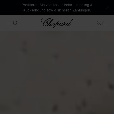
Profitieren Sie von kostenfreier Lieferung &
Rücksendung sowie sicheren Zahlungen.
Chopard
+43 1
MEI
MENÜ ÖFFNEN
SUCHEN