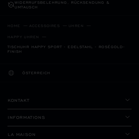
WIDERRUFS­BELEHRUNG, RÜCKSENDUNG &
UMTAUSCH
HOME
ACCESSOIRES
UHREN
HAPPY UHREN
TISCHUHR HAPPY SPORT - EDELSTAHL - ROSÉGOLD-
FINISH
ÖSTERREICH
LOKALISIERUNG (LAND ÄNDERN)
LAND ÄNDERN
KONTAKT
INFORMATIONS
LA MAISON