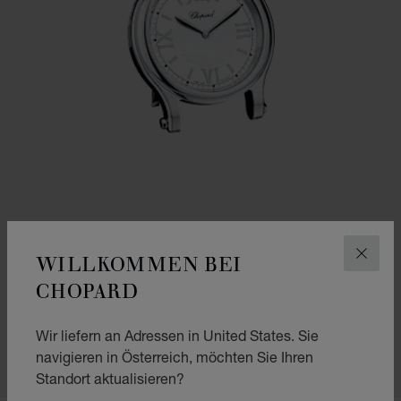
WILLKOMMEN BEI
SCHLI
ZUR FOLIE GEHEN 1
ZUR FOLIE GEHEN 2
ZUR FOLIE GEHEN 3
CHOPARD
TISCHUHR HAPPY SPORT
EDELSTAHL
Wir liefern an Adressen in United States. Sie
€ 1,190
navigieren in Österreich, möchten Sie Ihren
KAUFEN
Standort aktualisieren?