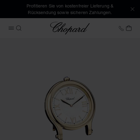
Profitieren Sie von kostenfreier Lieferung &
Rücksendung sowie sicheren Zahlungen.
Chopard
+43 1
MEI
MENÜ ÖFFNEN
SUCHEN
Produktbilder Tischuhr Happy Sport (Schaltflächen aktivier