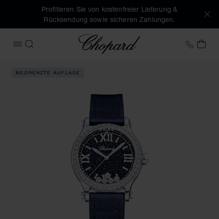
Profitieren Sie von kostenfreier Lieferung &
Rücksendung sowie sicheren Zahlungen.
Chopard
+43 1
MEI
MENÜ ÖFFNEN
SUCHEN
Produktbilder Happy Sport (Schaltflächen aktivieren, um di
BEGRENZTE AUFLAGE