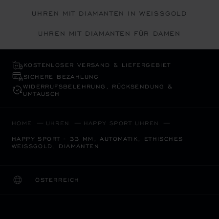
UHREN MIT DIAMANTEN IN WEISSGOLD
UHREN MIT DIAMANTEN FÜR DAMEN
KOSTENLOSER VERSAND & LIEFERGEBIET
SICHERE BEZAHLUNG
WIDERRUFS­BELEHRUNG, RÜCKSENDUNG &
UMTAUSCH
HOME
UHREN
HAPPY SPORT UHREN
HAPPY SPORT - 33 MM, AUTOMATIK, ETHISCHES
WEISSGOLD, DIAMANTEN
ÖSTERREICH
LOKALISIERUNG (LAND ÄNDERN)
LAND ÄNDERN