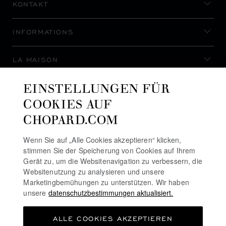
KONTAKT
INFORMATIONS
LA MAISON
EINSTELLUNGEN FÜR
AUF DEM LAUFENDEN BLEIBEN
COOKIES AUF
CHOPARD.COM
Wenn Sie auf „Alle Cookies akzeptieren“ klicken,
stimmen Sie der Speicherung von Cookies auf Ihrem
NEWSLETTER ABONNIEREN
Gerät zu, um die Websitenavigation zu verbessern, die
Websitenutzung zu analysieren und unsere
Marketingbemühungen zu unterstützen. Wir haben
unsere
datenschutzbestimmungen aktualisiert.
DATENSCHUTZRICHTLINIE
ALLE COOKIES AKZEPTIEREN
COOKIE-RICHTLINIE