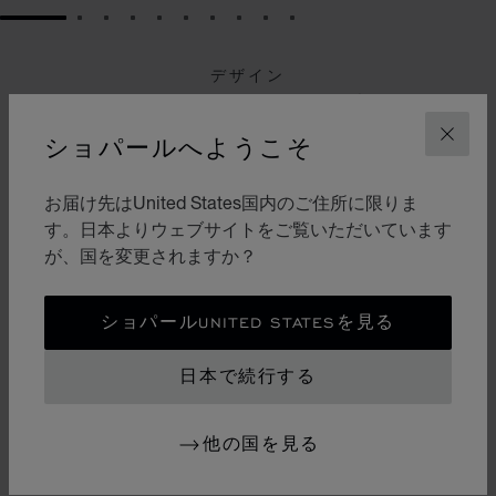
GO TO SLIDE 1
GO TO SLIDE 2
GO TO SLIDE 3
GO TO SLIDE 4
GO TO SLIDE 5
GO TO SLIDE 6
GO TO SLIDE 7
GO TO SLIDE 8
GO TO SLIDE 9
GO TO SLIDE 10
デザイン
アイコニックなデザイン
ショパールへようこそ
閉じ
曲線と柔らかなラインが特徴の「ハッピースポーツ」
は、ウォッチメイキング アートにおけるレディース向
お届け先はUnited States国内のご住所に限りま
けウォッチの傑作です。このウォッチは、20世紀に女
す。日本よりウェブサイトをご覧いただいています
性たちの生き方を変えた自由な気風を反映し、シンボリ
が、国を変更されますか？
ックなムービングダイヤモンドの華麗な舞台を提供しま
す。ダイヤモンドの気品とステンレスティールの堅牢さ
を兼ね備えた史上初のウォッチである「ハッピースポー
ショパールUNITED STATESを見る
ツ」ダイヤモンドウォッチは、ユニークなデザインが魅
力のウォッチ＆ジュエリーのクロスロードに位置するア
日本で続行する
イコンです。
他の国を見る