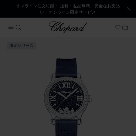
オンライン注文可能： 送料・返品無料、安全なお支払
い、オンライン限定サービス
Chopard
メニューを開く
検索する
マイ
My Wish
商品 ハッピースポーツ の画像（ボタンを有効にしてギャラリ
限定シリーズ