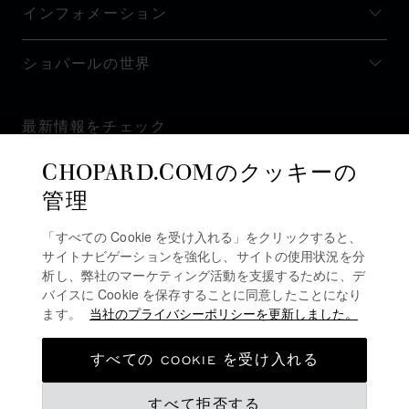
インフォメーション
ショパールの世界
最新情報をチェック
CHOPARD.COMのクッキーの
管理
「すべての Cookie を受け入れる」をクリックすると、
ニュースレターを購読
サイトナビゲーションを強化し、サイトの使用状況を分
析し、弊社のマーケティング活動を支援するために、デ
バイスに Cookie を保存することに同意したことになり
ます。
当社のプライバシーポリシーを更新しました。
プライバシーポリシー
クッキーポリシー
すべての COOKIE を受け入れる
ご利用規約
¥ 4,840,000
すべて拒否する