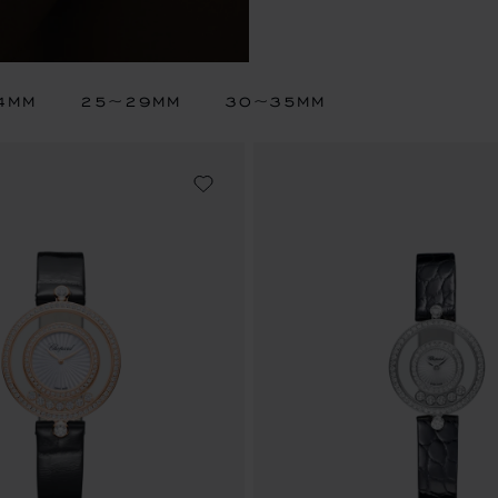
4MM
25~29MM
30~35MM