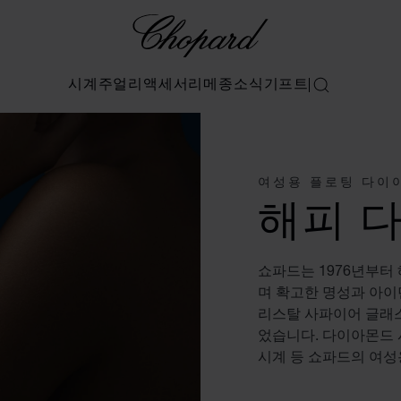
Chopard
시계
주얼리
액세서리
메종
소식
기프트
검색
여성용 플로팅 다이
해피 
쇼파드는 1976년부터
며 확고한 명성과 아이
리스탈 사파이어 글래스
었습니다. 다이아몬드 
시계 등 쇼파드의 여성