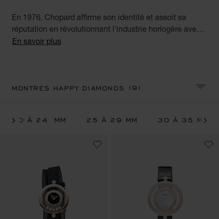
En 1976, Chopard affirme son identité et assoit sa
réputation en révolutionnant l'industrie horlogère avec
la collection Happy Diamonds. Pour la première fois,
En savoir plus
des diamants mobiles évoluent librement, entre deux
verres saphir, sur le cadran d'une montre. Explorez
l'ensemble des montres à diamants mobiles pour
femme de Chopard : montres serties de diamant,
(9)
MONTRES HAPPY DIAMONDS
TRIER
montres en or blanc ou or rose et montres sur bracelets
en cuir.
20 À 24 MM
25 À 29 MM
30 À 35 MM