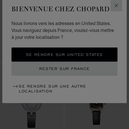
BIENVENUE CHEZ CHOPARD
FERM
ALLER À LA DIAPOSITIVE 1
ALLER À LA DIAPOSITIVE 2
ALLER À LA DIAPOSITIVE 3
ALLER À LA DIAPO
ALLER À L
ALLER À
HAPPY DIAMONDS
HAPPY DIAMONDS
Nous livrons vers les adresses en United States.
ICONS
JOAILLERIE
Vous naviguez depuis France, voulez-vous mettre
26 MM, QUARTZ, OR ROSE
29 MM, QUARTZ, OR ROSE
à jour votre localisation ?
ÉTHIQUE, DIAMANTS
ÉTHIQUE, DIAMANTS
€ 11,700
€ 38,100
APPELEZ-NOUS
APPELEZ-NOUS
SE RENDRE SUR UNITED STATES
RESTER SUR FRANCE
NOUVEAU
SE RENDRE SUR UNE AUTRE
LOCALISATION