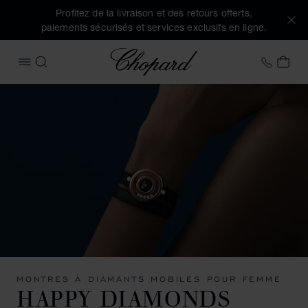
Profitez de la livraison et des retours offerts,
paiements sécurisés et services exclusifs en ligne.
Chopard
+33 1
MON
OUVRIR LE MENU
RECHERCHER
MONTRES À DIAMANTS MOBILES POUR FEMME
HAPPY DIAMONDS