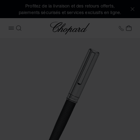
Profitez de la livraison et des retours offerts,
paiements sécurisés et services exclusifs en ligne.
Chopard
+32 2
MON
OUVRIR LE MENU
RECHERCHER
Images du produit Stylo à bille Classic (activez les boutons