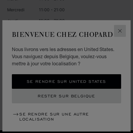
Mercredi
11:00 - 21:00
Jeudi
11:00 - 21:00
Vendredi
BIENVENUE CHEZ CHOPARD
11:00 - 21:00
FERM
Samedi
11:00 - 21:00
Nous livrons vers les adresses en United States.
Dimanche
11:00 - 21:00
Vous naviguez depuis Belgique, voulez-vous
mettre à jour votre localisation ?
CATÉGORIES
SE RENDRE SUR UNITED STATES
Montres
RESTER SUR BELGIQUE
Joaillerie
L.U.C.
SE RENDRE SUR UNE AUTRE
LOCALISATION
Accessoires