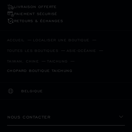
LIVRAISON OFFERTE
PAIEMENT SÉCURISÉ
RETOURS & ÉCHANGES
ACCUEIL
LOCALISER UNE BOUTIQUE
TOUTES LES BOUTIQUES
ASIE-OCÉANIE
TAIWAN, CHINE
TAICHUNG
CHOPARD BOUTIQUE TAICHUNG
BELGIQUE
LOCALISATION (CHANGER DE PAYS)
CHANGER DE PAYS
NOUS CONTACTER