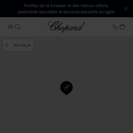
Profitez de la livraison et des retours offerts,
paiements sécurisés et services exclusifs en ligne.
Chopard
+32 2
MON
OUVRIR LE MENU
RECHERCHER
RETOUR