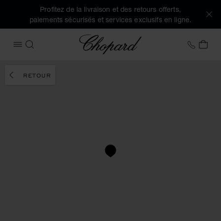
Profitez de la livraison et des retours offerts,
paiements sécurisés et services exclusifs en ligne.
Chopard
+32 2
MON
OUVRIR LE MENU
RECHERCHER
RETOUR