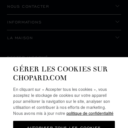
NOUS CONTACTER
INFORMATIONS
LA MAISON
RESTER INFORMÉ
GÉRER LES COOKIES SUR
CHOPARD.COM
En cliquant sur « Accepter tous les cookies », vous
S’INSCRIRE À LA NEWSLETTER
acceptez le stockage de cookies sur votre appareil
pour améliorer la navigation sur le site, analyser son
utilisation et contribuer à nos efforts de marketing.
Nous avons mis à jour notre
politique de confidentialité
POLITIQUE DE CONFIDENTIALITÉ
AUTORISER TOUS LES COOKIES
POLITIQUE DES COOKIES