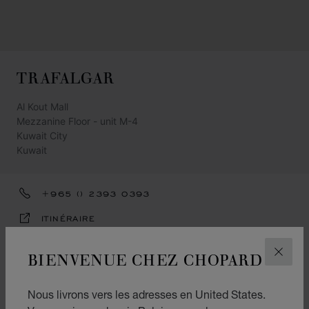
TRAFALGAR
Al Kout Mall
Mezzanine Floor - unit M-4
Kuwait City
Kuwait
+965 () 2393 0393
ITINÉRAIRE
CATÉGORIES
BIENVENUE CHEZ CHOPARD
FERM
Montres
Nous livrons vers les adresses en United States.
Joaillerie